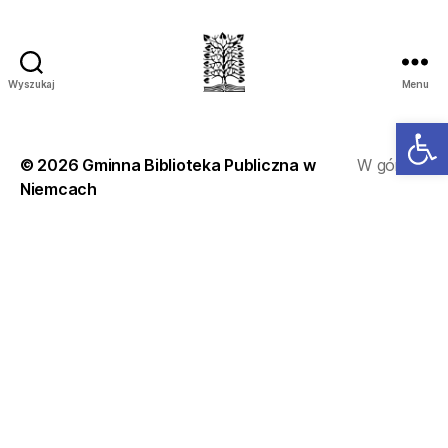
Wyszukaj
Menu
Ot
© 2026
Gminna Biblioteka Publiczna w
W górę
↑
Niemcach