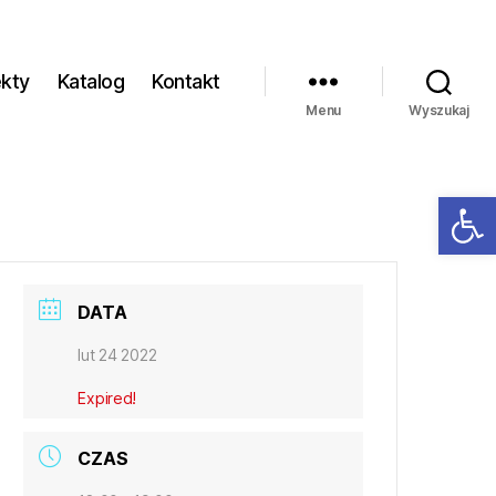
ekty
Katalog
Kontakt
Menu
Wyszukaj
Ot
DATA
lut 24 2022
Expired!
CZAS