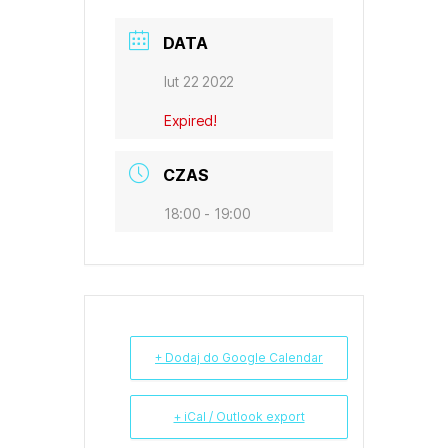
DATA
lut 22 2022
Expired!
CZAS
18:00 - 19:00
+ Dodaj do Google Calendar
+ iCal / Outlook export