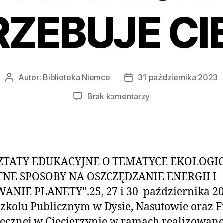
ZEBUJE CIE
Autor:
Biblioteka Niemce
31 października 2023
Brak komentarzy
TATY EDUKACYJNE O TEMATYCE EKOLOGI
TNE SPOSOBY NA OSZCZĘDZANIE ENERGII I
ANIE PLANETY”.25, 27 i 30
października 20
zkolu Publicznym w Dysie, Nasutowie oraz Fi
tecznej w Ciecierzynie w ramach realizowan