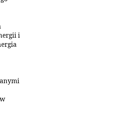
h
ergii i
nergia
.
lanymi
 w