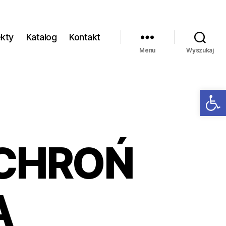
ekty
Katalog
Kontakt
Menu
Wyszukaj
Ot
 CHROŃ
A