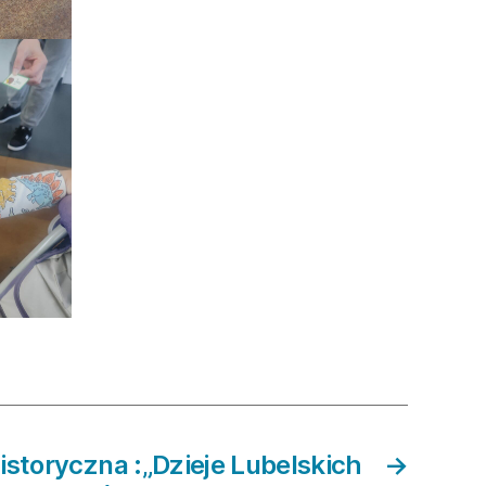
storyczna :„Dzieje Lubelskich
→