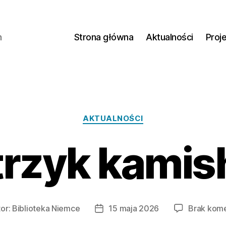
h
Strona główna
Aktualności
Proj
AKTUALNOŚCI
rzyk kamis
or:
Biblioteka Niemce
15 maja 2026
Brak kom