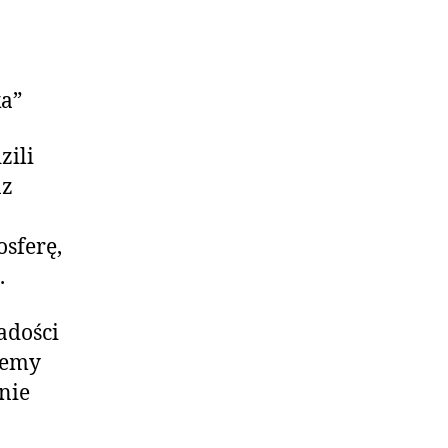
ka”
zili
az
sferę,
.
adości
jemy
nie