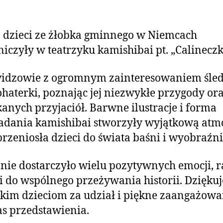
j dzieci ze żłobka gminnego w Niemcach
niczyły w teatrzyku kamishibai pt. „Calinecz
idzowie z ogromnym zainteresowaniem śled
ohaterki, poznając jej niezwykłe przygody or
anych przyjaciół. Barwne ilustracje i forma
dania kamishibai stworzyły wyjątkową atmo
przeniosła dzieci do świata baśni i wyobraźni
nie dostarczyło wielu pozytywnych emocji, r
ji do wspólnego przeżywania historii. Dzięku
kim dzieciom za udział i piękne zaangażowa
s przedstawienia.