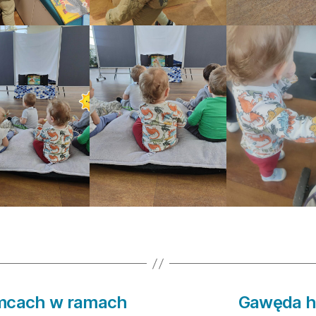
emcach w ramach
Gawęda hi