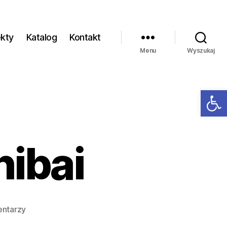
ekty
Katalog
Kontakt
Menu
Wyszukaj
Ot
hibai
entarzy