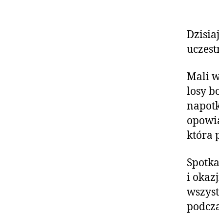
Dzisia
uczest
Mali w
losy b
napotk
opowia
która 
Spotka
i okaz
wszyst
podcza