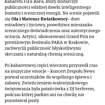
kabaretu FiFa-RaFa, który dostarczył
publiczności solidnej dawki inteligentnego
humoru i scenicznej energii. Na scenie pojawili
się
Ola i Mateusz Kwiatkowscy
– duet
estradowy i życiowy, prawdziwa mieszanka
scenicznego doświadczenia oraz autentycznego
uczucia. Artyści, uhonorowani Grand Prix na
prestiżowym festiwalu PAKA w Krakowie,
zachwycili publiczność błyskotliwymi
skeczami i naturalną chemią sceniczną.
Po kabaretowej części wieczoru przyszedł czas
na muzyczne emocje – koncert Zespołu News
porwał uczestników do wspólnego śpiewu i
zabawy. Zwieńczeniem walentynkowego
świętowania była potańcówka z DJ Serferem,
podczas której parkiet ani na chwilę nie
pozostawał pusty.