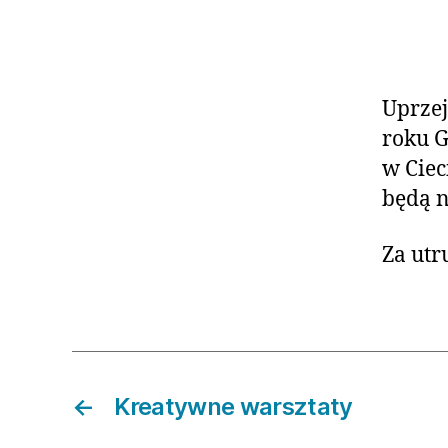
Uprzej
roku G
w Ciec
będą n
Za utr
←
Kreatywne warsztaty