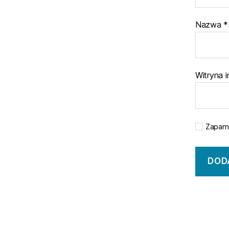
Nazwa
*
Witryna 
Zapami