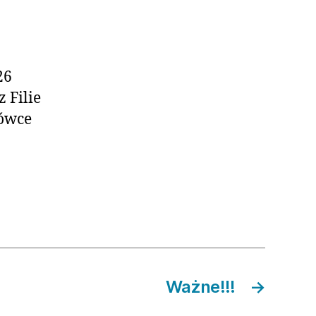
26
 Filie
zówce
Ważne!!!
→